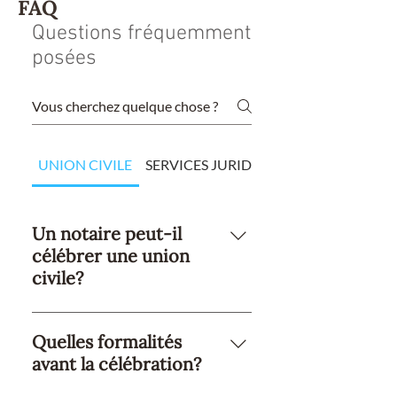
FAQ
Questions fréquemment
posées
UNION CIVILE
SERVICES JURIDIQUES
Un notaire peut-il
célébrer une union
civile?
Oui. Le notaire agit comme officier
public, vérifie l’identité, reçoit les
Quelles formalités
consentements et dresse l’acte
avant la célébration?
selon la loi.