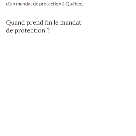
d’un mandat de protection à Québec.
Quand prend fin le mandat
de protection ?
Le mandat
de protection
prend
généralement fin au décès du mandant.
Cependant, il peut également inclure des
dispositions de résiliation dans d'autres
circonstances spécifiques que vous
pourrez déterminer lors de la rédaction
du document. Pour définir ces modalités
selon votre situation et les consigner
correctement,
confiez-nous
la
préparation ou la mise à jour de votre
mandat. Notre
équipe
vous accompagne
avec clarté et rigueur.