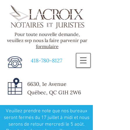
Pour toute nouvelle demande,
veuillez svp nous la faire parvenir par
formulaire
418-780-8127
6630, 1e Avenue
Québec, QC G1H 2W6
Veuillez prendre note que nos bureaux
seront fermés du 17 juillet à midi et nous
serons de retour mercredi le 5 août.