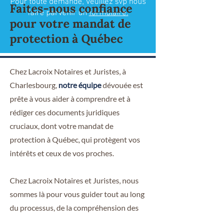
Pour toute demande, veuillez svp nous
Faites-nous confiance
faire parvenir un
formulaire.
pour votre mandat de
protection à Québec
Chez Lacroix Notaires et Juristes, à
Charlesbourg,
notre équipe
dévouée est
prête à vous aider à comprendre et à
rédiger ces documents juridiques
cruciaux, dont votre mandat de
protection à Québec, qui protègent vos
intérêts et ceux de vos proches.
Chez Lacroix Notaires et Juristes, nous
sommes là pour vous guider tout au long
du processus, de la compréhension des